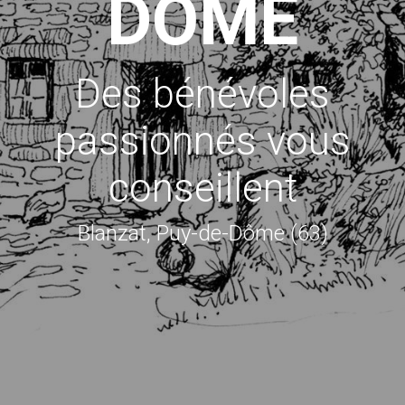
DÔME
Des bénévoles
passionnés vous
conseillent
Blanzat, Puy-de-Dôme (63)